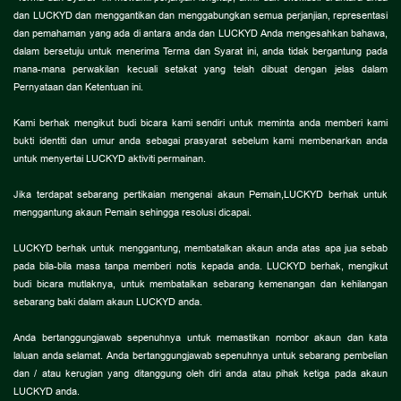
dan LUCKYD dan menggantikan dan menggabungkan semua perjanjian, representasi
dan pemahaman yang ada di antara anda dan LUCKYD Anda mengesahkan bahawa,
dalam bersetuju untuk menerima Terma dan Syarat ini, anda tidak bergantung pada
mana-mana perwakilan kecuali setakat yang telah dibuat dengan jelas dalam
Pernyataan dan Ketentuan ini.
Kami berhak mengikut budi bicara kami sendiri untuk meminta anda memberi kami
bukti identiti dan umur anda sebagai prasyarat sebelum kami membenarkan anda
untuk menyertai LUCKYD aktiviti permainan.
Jika terdapat sebarang pertikaian mengenai akaun Pemain,LUCKYD berhak untuk
menggantung akaun Pemain sehingga resolusi dicapai.
LUCKYD berhak untuk menggantung, membatalkan akaun anda atas apa jua sebab
pada bila-bila masa tanpa memberi notis kepada anda. LUCKYD berhak, mengikut
budi bicara mutlaknya, untuk membatalkan sebarang kemenangan dan kehilangan
sebarang baki dalam akaun LUCKYD anda.
Anda bertanggungjawab sepenuhnya untuk memastikan nombor akaun dan kata
laluan anda selamat. Anda bertanggungjawab sepenuhnya untuk sebarang pembelian
dan / atau kerugian yang ditanggung oleh diri anda atau pihak ketiga pada akaun
LUCKYD anda.