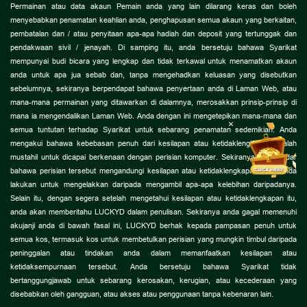
Permainan atau data akaun Pemain anda yang lain dilarang keras dan boleh
menyebabkan penamatan keahlian anda, penghapusan semua akaun yang berkaitan,
pembatalan dan / atau penyitaan apa-apa hadiah dan deposit yang tertunggak dan
pendakwaan sivil / jenayah. Di samping itu, anda bersetuju bahawa Syarikat
mempunyai budi bicara yang lengkap dan tidak terkawal untuk menamatkan akaun
anda untuk apa jua sebab dan, tanpa mengehadkan keluasan yang disebutkan
sebelumnya, sekiranya berpendapat bahawa penyertaan anda di Laman Web, atau
mana-mana permainan yang ditawarkan di dalamnya, merosakkan prinsip-prinsip di
mana ia mengendalikan Laman Web. Anda dengan ini mengetepikan mana-mana dan
×
semua tuntutan terhadap Syarikat untuk sebarang penamatan sedemikian. Anda
mengakui bahawa kebebasan penuh dari kesilapan atau ketidaklengkapan adalah
mustahil untuk dicapai berkenaan dengan perisian komputer. Sekiranya anda sedar
bahawa perisian tersebut mengandungi kesilapan atau ketidaklengkapan yang anda
lakukan untuk mengelakkan daripada mengambil apa-apa kelebihan daripadanya.
Selain itu, dengan segera setelah mengetahui kesilapan atau ketidaklengkapan itu,
anda akan memberitahu LUCKYD dalam penulisan. Sekiranya anda gagal memenuhi
akujanji anda di bawah fasal ini, LUCKYD berhak kepada pampasan penuh untuk
semua kos, termasuk kos untuk membetulkan perisian yang mungkin timbul daripada
peninggalan atau tindakan anda dalam memanfaatkan kesilapan atau
ketidaksempurnaan tersebut. Anda bersetuju bahawa Syarikat tidak
bertanggungjawab untuk sebarang kerosakan, kerugian, atau kecederaan yang
disebabkan oleh gangguan, atau akses atau penggunaan tanpa kebenaran lain.