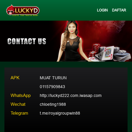
LOGIN
DAFTAR
APK
MUAT TURUN
01157909843
WhatsApp
http://luckyd222.com.iwasap.com
Wechat
chloeting1988
Telegram
t.me/royalgroupwin88